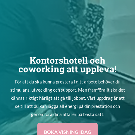
Kontorshotell och
coworking att uppleva!
För att du ska kunna prestera i ditt arbete behöver du
stimulans, utveckling och support. Men framförallt ska det
kännas riktigt härligt att gå till jobbet. Vårt uppdrag är att
se till att du kan lägga all energi på din prestation och
genomföra dina affärer på bästa sätt.
BOKA VISNING IDAG